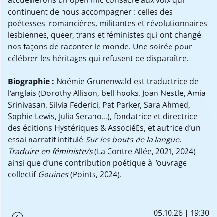
accueillerons un open mic consacré aux voix qui
continuent de nous accompagner : celles des
poétesses, romancières, militantes et révolutionnaires
lesbiennes, queer, trans et féministes qui ont changé
nos façons de raconter le monde. Une soirée pour
célébrer les héritages qui refusent de disparaître.
Biographie :
Noémie Grunenwald est traductrice de
l’anglais (Dorothy Allison, bell hooks, Joan Nestle, Amia
Srinivasan, Silvia Federici, Pat Parker, Sara Ahmed,
Sophie Lewis, Julia Serano...), fondatrice et directrice
des éditions Hystériques & AssociéEs, et autrice d’un
essai narratif intitulé
Sur les bouts de la langue.
Traduire en féministe/s
(La Contre Allée, 2021, 2024)
ainsi que d’une contribution poétique à l’ouvrage
collectif
Gouines
(Points, 2024).
05.10.26 | 19:30