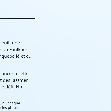
deuil, une
r un Faulkner
inqueballé et qui
lancer à cette
it des jazzmen
le défi. No
es, où chaque
e les phrases