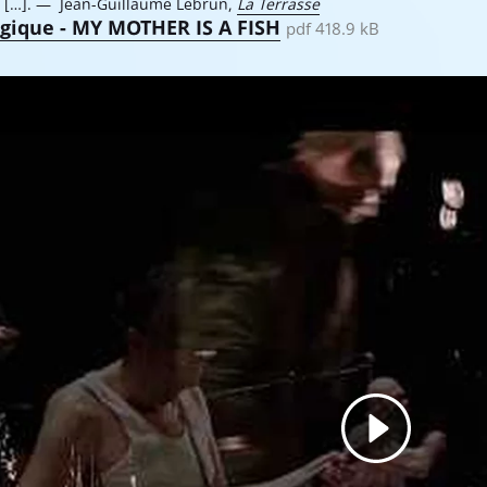
...].
Jean-Guillaume Lebrun,
La Terrasse
gique - MY MOTHER IS A FISH
pdf 418.9 kB