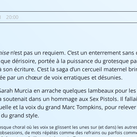
1
20:00
nise
n’est pas un requiem. C’est un enterrement sans 
que dérisoire, portée à la puissance du grotesque pa
à son écriture. C’est la saga d’un cercueil maternel br
tiée par un chœur de voix erratiques et désunies.
Sarah Murcia en arrache quelques lambeaux pour les 
a soutenait dans un hommage aux Sex Pistols. Il falla
uelle et la voix du grand Marc Tompkins, pour relever 
i du grand style.
sque choral où les voix se glissent les unes sur (et dans) les autr
d’obsessions, de mots répétés comme des refrains ou parfois comm