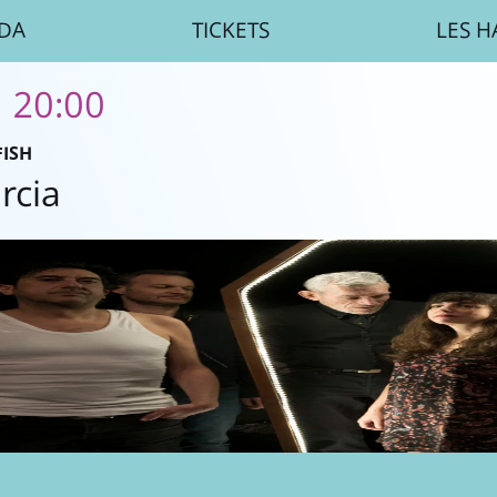
DA
TICKETS
LES H
| 20:00
FISH
rcia