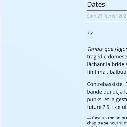
Dates
Sam
27 février
202
75'
Tandis que j’ago
tragédie domesti
lâchant la bride 
finit mal, balbu
Contrebassiste, 
bande qui déjà l
punks, et la gest
future ? Si : celu
C’est un roman pre
chapitre se nourrit 