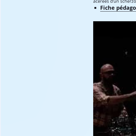
acérées d’un scherzo [
Fiche pédago