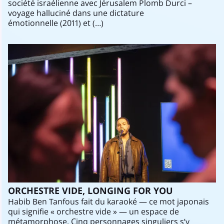
société israélienne avec Jérusalem Plomb Durci –
voyage halluciné dans une dictature
émotionnelle (2011) et (…)
ORCHESTRE VIDE, LONGING FOR YOU
Habib Ben Tanfous fait du karaoké — ce mot japonais
qui signifie « orchestre vide » — un espace de
métamorphose. Cinq personnages singuliers s’y