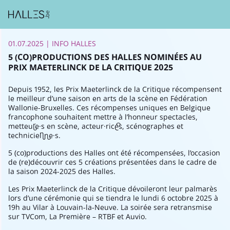
01.07.2025
| INFO HALLES
5 (CO)PRODUCTIONS DES HALLES NOMINÉES AU
PRIX MAETERLINCK DE LA CRITIQUE 2025
Depuis 1952, les Prix Maeterlinck de la Critique récompensent
le meilleur d’une saison en arts de la scène en Fédération
Wallonie-Bruxelles. Ces récompenses uniques en Belgique
francophone souhaitent mettre à l’honneur spectacles,
metteur·e·s en scène, acteur·rice·s, scénographes et
technicien·ne·s.
5 (co)productions des Halles ont été récompensées, l’occasion
de (re)découvrir ces 5 créations présentées dans le cadre de
la saison 2024-2025 des Halles.
Les Prix Maeterlinck de la Critique dévoileront leur palmarès
lors d’une cérémonie qui se tiendra le lundi 6 octobre 2025 à
19h au Vilar à Louvain-la-Neuve. La soirée sera retransmise
sur TVCom, La Première – RTBF et Auvio.