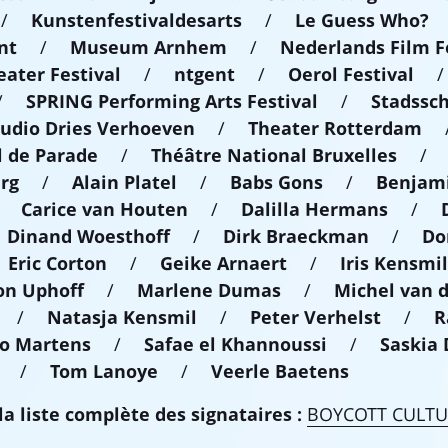
/
Kunstenfestivaldesarts
/
Le Guess Who?
nt
/
Museum Arnhem
/
Nederlands Film F
eater Festival
/
ntgent
/
Oerol Festival
/
SPRING Performing Arts Festival
/
Stadssc
tudio Dries Verhoeven
/
Theater Rotterdam
l de Parade
/
Théâtre National Bruxelles
/
rg
/
Alain Platel
/
Babs Gons
/
Benjami
/
Carice van Houten
/
Dalilla Hermans
/
/
Dinand Woesthoff
/
Dirk Braeckman
/
Do
/
Eric Corton
/
Geike Arnaert
/
Iris Kensmi
n Uphoff
/
Marlene Dumas
/
Michel van
/
Natasja Kensmil
/
Peter Verhelst
/
R
o Martens
/
Safae el Khannoussi
/
Saskia 
/
Tom Lanoye
/
Veerle Baetens
la liste complète des signataires :
BOYCOTT CULTUR