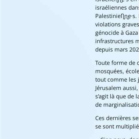
israéliennes dan
Palestinien·ne·s
violations grave
génocide à Gaza 
infrastructures 
depuis mars 2025
Toute forme de c
mosquées, écoles
tout comme les j
Jérusalem aussi, 
s’agit là que de
de marginalisati
Ces dernières sem
se sont multiplié