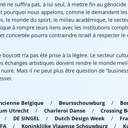
el ne suffira pas, à lui seul, à mettre fin au génocide 
est pourquoi nous appelons, comme le demandent les 
s, le monde du sport, le milieu académique, le sect
tique à rompre leurs liens avec les institutions compl
 et concertée pourra contraindre Israël à respecter le 
 boycott n’a pas été prise à la légère. Le secteur cult
es échanges artistiques doivent rendre le monde meil
nuire. Mais il ne peut plus être question de “business
esser.
ncienne Belgique
/
Beursschouwburg
/
Bo
um Utrecht
/
Charleroi Danse
/
Crossing B
/
DE SINGEL
/
Dutch Design Week
/
Fr
DFA
/
Koninklijke Vlaamse Schouwburg
/
K