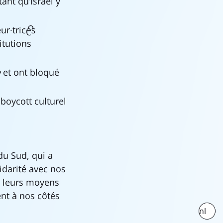
tant qu’Israël y
r·trice·s
itutions
e
et ont bloqué
boycott culturel
du Sud, qui a
idarité avec nos
et leurs moyens
ent à nos côtés
nl