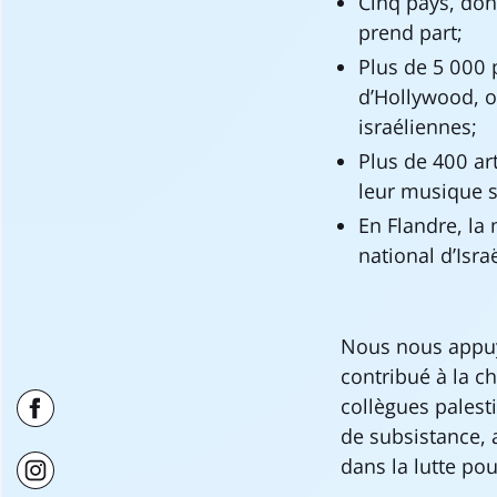
Cinq pays, dont
prend part;
Plus de 5 000 
d’Hollywood, on
israéliennes;
Plus de 400 ar
leur musique s
En Flandre, la
national d’Israë
Nous nous appuyo
contribué à la c
collègues palest
de subsistance, a
dans la lutte pou