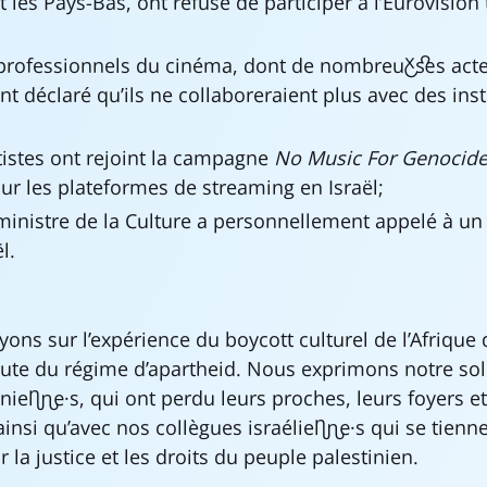
 les Pays-Bas, ont refusé de participer à l’Eurovision 
professionnels du cinéma, dont de nombreux·ses acteu
t déclaré qu’ils ne collaboreraient plus avec des inst
tistes ont rejoint la campagne
No Music For Genocid
ur les plateformes de streaming en Israël;
 ministre de la Culture a personnellement appelé à un 
l.
ns sur l’expérience du boycott culturel de l’Afrique 
hute du régime d’apartheid. Nous exprimons notre sol
inien·ne·s, qui ont perdu leurs proches, leurs foyers 
insi qu’avec nos collègues israélien·ne·s qui se tienn
r la justice et les droits du peuple palestinien.