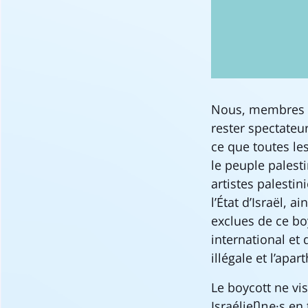
Nous, membres d
rester spectateur
ce que toutes le
le peuple palest
artistes palestin
l’État d’Israël, 
exclues de ce bo
international et
illégale et l’apar
Le boycott ne vis
Israélien·ne·s en