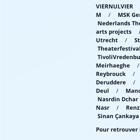
VIERNULVIER
M
/
MSK Ge
Nederlands Th
arts projects
Utrecht
/
S
Theaterfestiva
TivoliVredenbu
Meirhaeghe
Reybrouck
Deruddere
Deul
/
Mano
Nasrdin Dchar
Nasr
/
Renz
Sinan Çankaya
Pour retrouver 