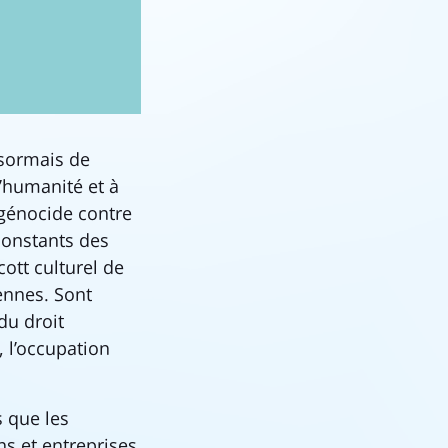
ésormais de
l’humanité et à
 génocide contre
constants des
cott culturel de
iennes. Sont
du droit
, l’occupation
s que les
ons et entreprises