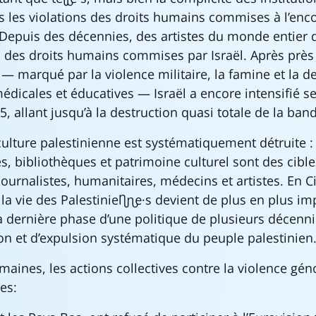
s les violations des droits humains commises à l’enc
. Depuis des décennies, des artistes du monde entier
s des droits humains commises par Israël. Après prè
— marqué par la violence militaire, la famine et la d
médicales et éducatives — Israël a encore intensifié s
, allant jusqu’à la destruction quasi totale de la ban
ulture palestinienne est systématiquement détruite : 
, bibliothèques et patrimoine culturel sont des cibles
ournalistes, humanitaires, médecins et artistes. En Ci
la vie des Palestinien·ne·s devient de plus en plus imp
 la dernière phase d’une politique de plusieurs décenn
on et d’expulsion systématique du peuple palestinien
aines, les actions collectives contre la violence géno
es: