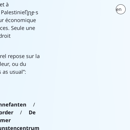
et à
en
Palestinien·ne·s
eur économique
ices. Seule une
droit
urel repose sur la
leur, ou du
 as usual”:
nnefanten
/
order
/
De
amer
unstencentrum