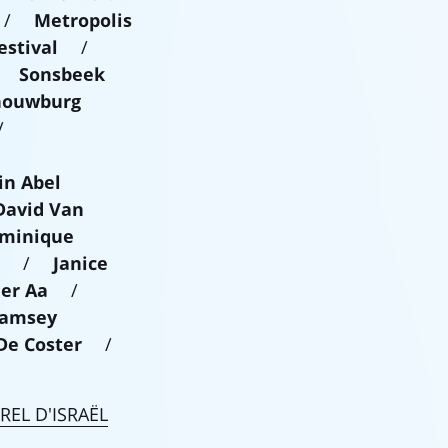
/
Metropolis
estival
/
/
Sonsbeek
houwburg
/
n Abel
David Van
minique
l
/
Janice
 der Aa
/
amsey
De Coster
/
EL D'ISRAËL