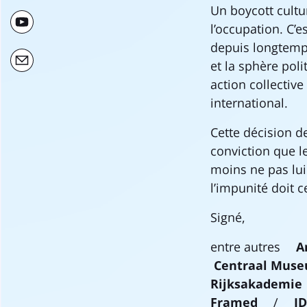
Un boycott cultur
l’occupation. C’
depuis longtemp
et la sphère poli
action collective
international.
Cette décision de
conviction que l
moins ne pas lui 
l’impunité doit c
Signé,
entre autres
A
Centraal Muse
Rijksakademie
Framed
/
I