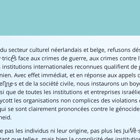
u secteur culturel néerlandais et belge, refusons d
·trice·s face aux crimes de guerre, aux crimes contre 
s institutions internationales reconnues qualifient de
inien. Avec effet immédiat, et en réponse aux appels 
ien·ne·s et de la société civile, nous instaurons un boy
ainsi que de toutes les institutions et entreprises israél
ycott les organisations non complices des violations 
 qui se sont clairement prononcées contre le génocide
theid.
e pas les individus ni leur origine, pas plus les Juif·ve·
 tant que tel·le·s, mais bien la complicité des instituti