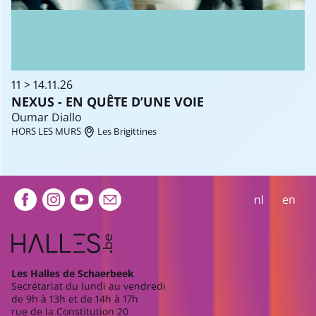
11 > 14.11.26
NEXUS - EN QUÊTE D’UNE VOIE
Oumar Diallo
HORS LES MURS
Les Brigittines
Extra navigation
nl
en
Les Halles de Schaerbeek
Secrétariat du lundi au vendredi
de 9h à 13h et de 14h à 17h
rue de la Constitution 20