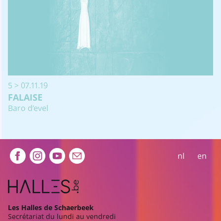
5 > 07.11.19
FALAISE
Baro d’evel
Extra navigation
nl
en
Les Halles de Schaerbeek
Secrétariat du lundi au vendredi