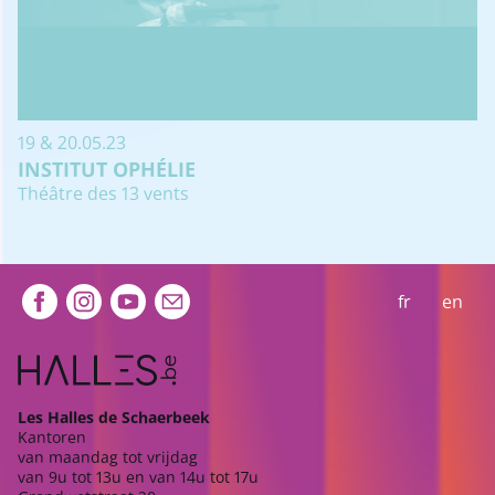
19 & 20.05.23
INSTITUT OPHÉLIE
Théâtre des 13 vents
Extra navigation
fr
en
Les Halles de Schaerbeek
Kantoren
van maandag tot vrijdag
van 9u tot 13u en van 14u tot 17u