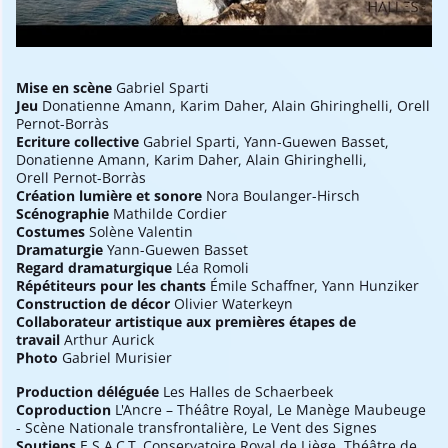
Mise en scène
Gabriel Sparti
Jeu
Donatienne Amann, Karim Daher, Alain Ghiringhelli, Orell
Pernot-Borràs
Ecriture collective
Gabriel Sparti, Yann-Guewen Basset,
Donatienne Amann, Karim Daher, Alain Ghiringhelli,
Orell Pernot-Borràs
Création lumière et sonore
Nora Boulanger-Hirsch
Scénographie
Mathilde Cordier
Costumes
Solène Valentin
Dramaturgie
Yann-Guewen Basset
Regard dramaturgique
Léa Romoli
Répétiteurs pour les chants
Émile Schaffner, Yann Hunziker
Construction de décor
Olivier Waterkeyn
Collaborateur artistique aux premières étapes de
travail
Arthur Aurick
Photo
Gabriel Murisier
Production déléguée
Les Halles de Schaerbeek
Coproduction
L'Ancre – Théâtre Royal, Le Manège Maubeuge
- Scène Nationale transfrontalière, Le Vent des Signes
Soutiens
E.S.A.C.T. Conservatoire Royal de Liège, Théâtre de