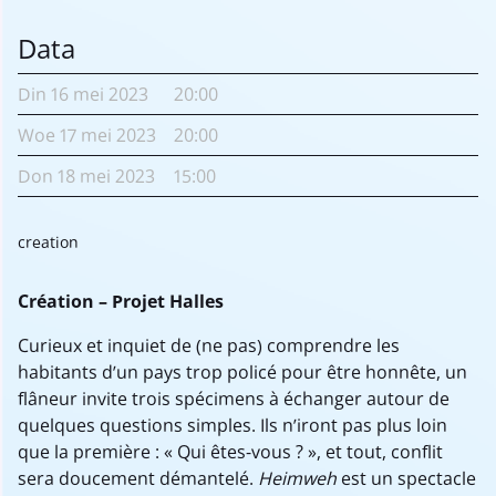
Data
Din
16 mei
2023
20:00
Woe
17 mei
2023
20:00
Don
18 mei
2023
15:00
creation
Création – Projet Halles
Curieux et inquiet de (ne pas) comprendre les
habitants d’un pays trop policé pour être honnête, un
flâneur invite trois spécimens à échanger autour de
quelques questions simples. Ils n’iront pas plus loin
que la première : « Qui êtes-vous ? », et tout, conflit
sera doucement démantelé.
Heimweh
est un spectacle