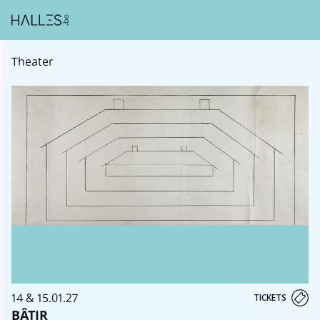
Theater
14 & 15.01.27
TICKETS
BÂTIR