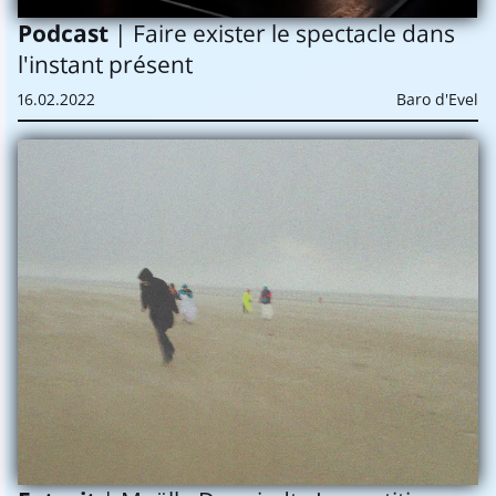
BLIJF OP
Podcast
| Faire exister le spectacle dans
DE HOOGTE
l'instant présent
VAN
16.02.2022
Baro d'Evel
AL ONS NIEUWS
Newsletter