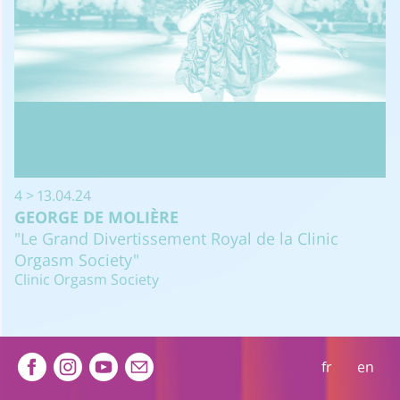
4 > 13.04.24
GEORGE DE MOLIÈRE
"Le Grand Divertissement Royal de la Clinic
Orgasm Society"
Clinic Orgasm Society
Extra navigation
fr
en