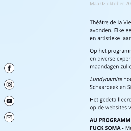
Maa
02 oktober
20
Théâtre de la Vi
avonden. Elke e
en artistieke aa
Op het programm
en diverse expe
maandagen zulle
Lundynamite
nod
Schaarbeek en Si
Het gedetaillee
op de websites v
AU PROGRAMME 
FUCK SOMA
- M