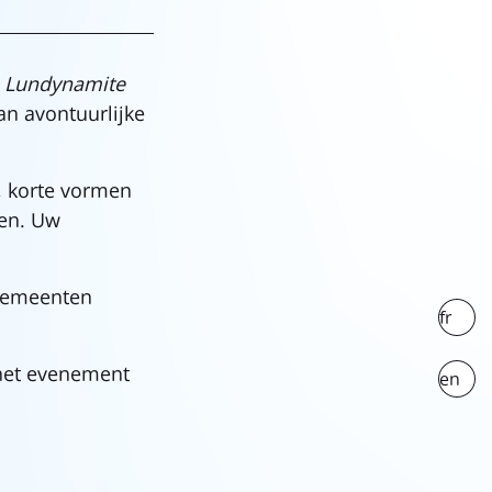
e
Lundynamite
n avontuurlijke
, korte vormen
den. Uw
 gemeenten
fr
 het evenement
en