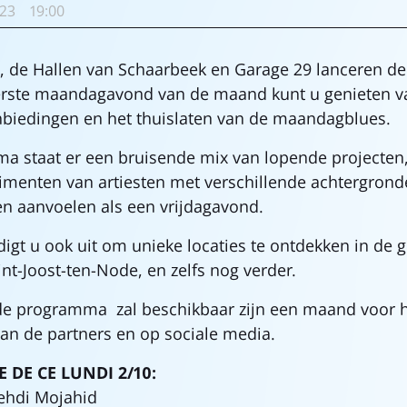
23
19:00
e, de Hallen van Schaarbeek en Garage 29 lanceren d
erste maandagavond van de maand kunt u genieten va
nbiedingen en het thuislaten van de maandagblues.
a staat er een bruisende mix van lopende projecten
rimenten van artiesten met verschillende achtergron
n aanvoelen als een vrijdagavond.
igt u ook uit om unieke locaties te ontdekken in de
nt-Joost-ten-Node, en zelfs nog verder.
rde programma zal beschikbaar zijn een maand voor
an de partners en op sociale media.
DE CE LUNDI 2/10:
ehdi Mojahid