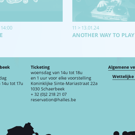
 14:00
11 > 13.01.24
E
ANOTHER WAY TO PLAY
rbeek
Ticketing
Algemene v
woensdag van 14u tot 18u
Wettelijke
jdag
en 1 uur voor elke voorstelling
 14u tot 17u
Koninklijke Sinte-Mariastraat 22a
1030 Schaerbeek
+ 32 (0)2 218 21 07
reservation@halles.be