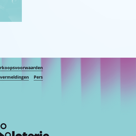
erkoopsvoorwaarden
 vermeldingen
Pers