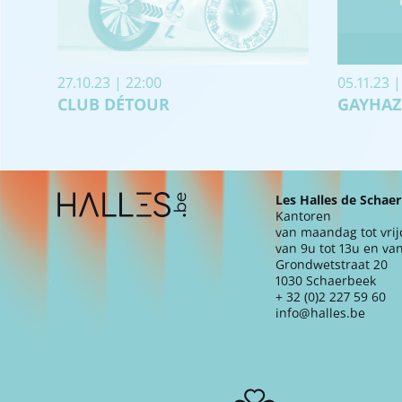
27.10.23 | 22:00
05.11.23 |
CLUB DÉTOUR
GAYHAZ
Extra navigation
Les Halles de Schae
Kantoren
van maandag tot vri
van 9u tot 13u en van
Grondwetstraat 20
1030 Schaerbeek
+ 32 (0)2 227 59 60
info@halles.be