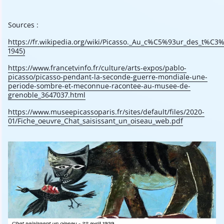
Sources :
https://fr.wikipedia.org/wiki/Picasso._Au_c%C5%93ur_des_t%C
1945)
https://www.francetvinfo.fr/culture/arts-expos/pablo-
picasso/picasso-pendant-la-seconde-guerre-mondiale-une-
periode-sombre-et-meconnue-racontee-au-musee-de-
grenoble_3647037.html
https://www.museepicassoparis.fr/sites/default/files/2020-
01/Fiche_oeuvre_Chat_saisissant_un_oiseau_web.pdf