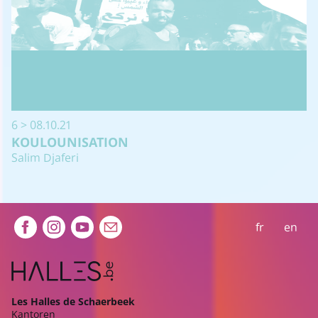
6 > 08.10.21
KOULOUNISATION
Salim Djaferi
Extra navigation
fr
en
Les Halles de Schaerbeek
Kantoren