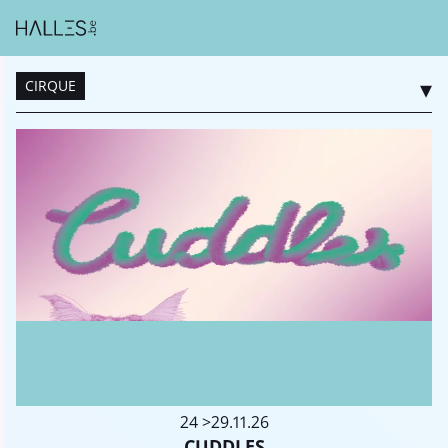
CIRQUE
Cirque
24 >29.11.26
CUDDLES