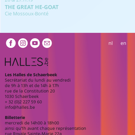
THE GREAT HE-GOAT
Cie Mossoux-Bonté
Extra navigation
nl
en
Les Halles de Schaerbeek
Secrétariat du lundi au vendredi
de 9h à 13h et de 14h à 17h
rue de la Constitution 20
1030 Schaerbeek
+ 32 (0)2 227 59 60
info@halles.be
Billetterie
mercredi de 14h00 à 18h00
ainsi qu’1h avant chaque représentation
rue Royale Sainte-Marie 22a