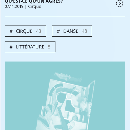
QU'EST-CE QU'UN AGRÈS?
07.11.2019
| Cirque
CIRQUE
43
DANSE
48
LITTÉRATURE
5