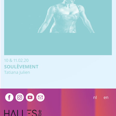
10 & 11.02.20
SOULÈVEMENT
Tatiana Julien
Extra navigation
nl
en